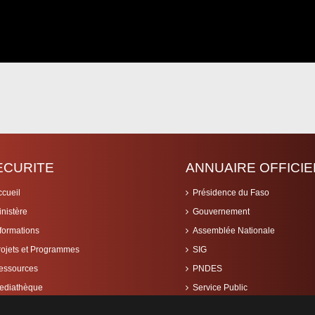
ECURITE
ANNUAIRE OFFICIE
ccueil
Présidence du Faso
inistère
Gouvernement
nformations
Assemblée Nationale
rojets et Programmes
SIG
essources
PNDES
ediathèque
Service Public