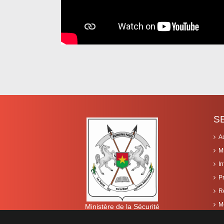
S
A
M
I
P
R
M
Ministère de la Sécurité