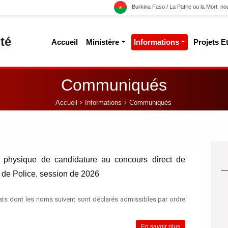
Burkina Faso / La Patrie ou la Mort, n
té
Accueil
Ministère
Informations
Projets 
Communiqués
Accueil
Informations
Communiqués
s physique de candidature au concours direct de
s de Police, session de 2026
ats dont les noms suivent sont déclarés admissibles par ordre
En savoir plus