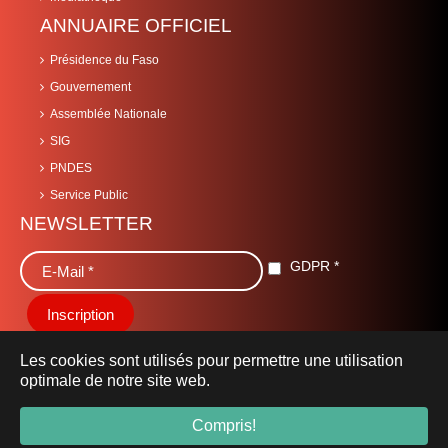
ANNUAIRE OFFICIEL
Présidence du Faso
Gouvernement
Assemblée Nationale
SIG
PNDES
Service Public
NEWSLETTER
GDPR
*
Les cookies sont utilisés pour permettre une utilisation
optimale de notre site web.
© 2019 Ministère de la Sécurité -
securite.gov.bf
- Tous droits
Compris!
réservés.
Mentions Légales