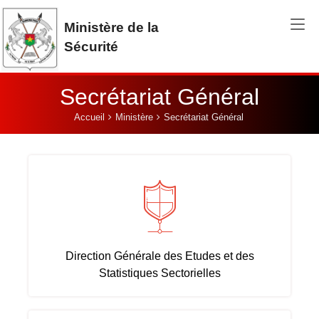
Aller au contenu principal
Ministère de la
Sécurité
Secrétariat Général
Vous êtes ici:
Accueil
Ministère
Secrétariat Général
Direction Générale des Etudes et des
Statistiques Sectorielles