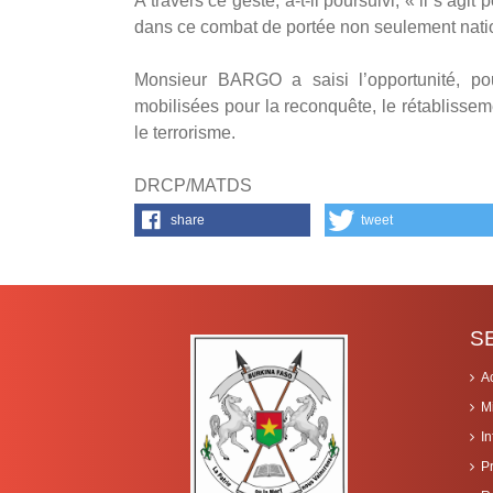
A travers ce geste, a-t-il poursuivi, « il s’a
dans ce combat de portée non seulement nati
Monsieur BARGO a saisi l’opportunité, pou
mobilisées pour la reconquête, le rétablisseme
le terrorisme.
DRCP/MATDS
share
tweet
S
A
M
I
P