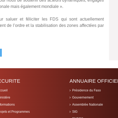
git pour nous de soutenir des acteurs dynamiques, engagés
onale mais également mondiale ».
r saluer et féliciter les FDS qui sont actuellement
nt de l’ordre et la stabilisation des zones affectées par
ECURITE
ANNUAIRE OFFICIE
ccueil
Présidence du Faso
inistère
Gouvernement
nformations
Assemblée Nationale
rojets et Programmes
SIG