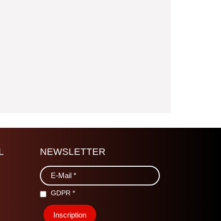
L
NEWSLETTER
GDPR
*