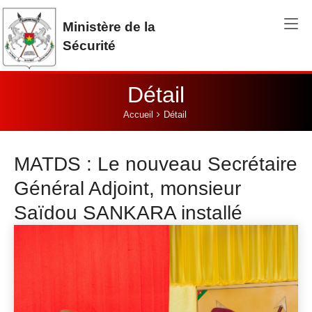
Aller au contenu principal
Ministère de la
Sécurité
Détail
Vous êtes ici:
Accueil
Détail
MATDS : Le nouveau Secrétaire
Général Adjoint, monsieur
Saïdou SANKARA installé